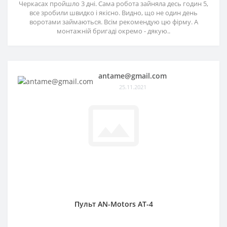
Черкасах пройшло 3 дні. Сама робота зайняла десь годин 5,
все зробили швидко і якісно. Видно, що не один день
воротами займаються. Всім рекомендую цю фірму. А
монтажній бригаді окремо - дякую..
antame@gmail.com
25.11.2021
Пульт AN-Motors AT-4