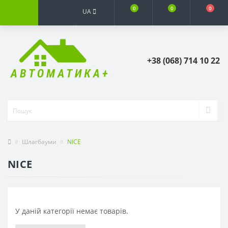
0
0
0
UA
+38 (068) 714 10 22
Шлагбауми
NICE
NICE
У даній категорії немає товарів.