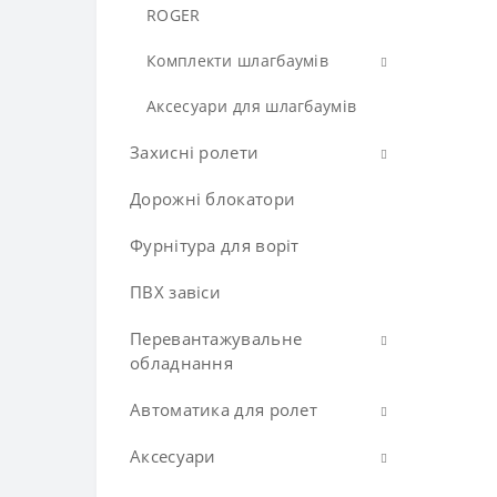
DOORHAN
ROGER
GANT
GANT
FAAC
Комплекти шлагбаумів
GENIUS
GENIUS
GANT
MILLER TECHNICS
Автоматичні шлагбауми
Аксесуари для шлагбаумів
MILLER TECHNICS
MARANTEC
NICE
NICE
Захисні ролети
NICE
ROGER
ROGER
Дорожні блокатори
Захисні ролети на вікна та
ROGER
двері
ROTELLI
ROTELLI
Фурнітура для воріт
STEELON
Ролетні грати
STEELON
STEELON
ПВХ завіси
Ролетні ворота
Перевантажувальне
обладнання
Автоматика для ролет
Герметизатори отвору
Зрівняльні платформи
Аксесуари
Автоматика для ролет
ALUTECH (Білорусь)