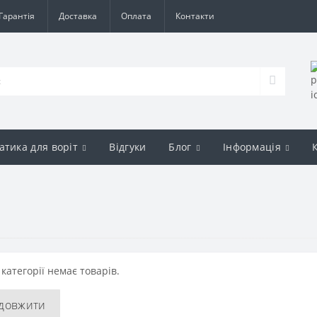
Гарантія
Доставка
Оплата
Контакти
атика для воріт
Відгуки
Блог
Інформація
 категорії немає товарів.
довжити