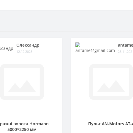
Олександр
antame
12.12.2025
25.11.202
аражні ворота Hormann
Пульт AN-Motors AT-
5000×2250 мм