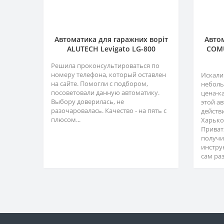
Автоматика для гаражних воріт
Автом
ALUTECH Levigato LG-800
COMU
Решила проконсультироваться по
номеру телефона, который оставлен
Искали
на сайте. Помогли с подбором,
неболь
посоветовали данную автоматику.
цена-к
Выбору доверилась, не
этой а
разочаровалась. Качество - на пять с
действ
плюсом...
Харько
Приват
получи
инстру
сам раз