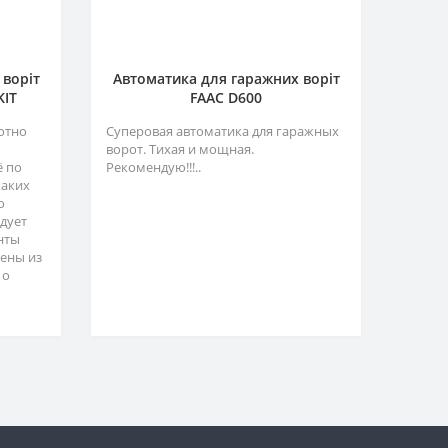
 воріт
Автоматика для гаражних воріт
KIT
FAAC D600
отно
Суперовая автоматика для гаражных
ворот. Тихая и мощная.
ё по
Рекомендую!!!..
каких
о
адует
нты
ены из
 о