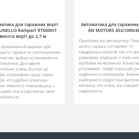
атика для гаражних воріт
Автоматика для гаражних
NELLO Rampart RT600KIT
AN MOTORS ASG1000/4
висота воріт до 2,7 м
Приобрел эту автоматику. Пол
моего гаража составляет 15
 приемлемый вариант для
квадратных метров, так что вс
шого гаража по соотношению
размерам подошло, с этим ни
ачество, выбор остановили на
проблем не возникло. Качеств
втоматике. Доставили
устраивает, товар хороший, р
ительно очень быстро до
надёжность материала. Элеме
ва, оплачивали сразу через
разборного редуктора выполн
24, что удобно оплатили-
металла, что опять же говорит
ли. Немного повозившись с
надёжности ..
кцией, она в картинках, смог
обраться..