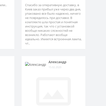
или..
Спасибо за оперативную доставку, в
Киев заказ прибыл уже через два дня,
упаковано все было надежно, ничего
не повредилось при доставке. В
комплекте шла простая и понятная
инструкция, так что с установкой
вообще никаких сложностей не
возникло. Работают вообще
идеально. Имеется встроенная лампа,
чт..
Александр
15.02.2020