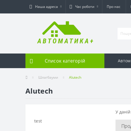
Наша адреса
Час роботи
Про нас
Список категорій
Автом
Шлагбауми
Alutech
Alutech
У даній
test
Про