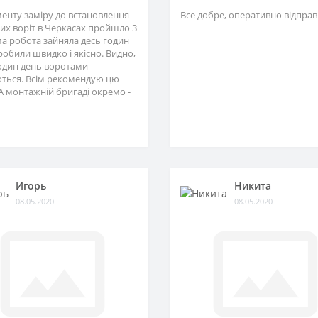
менту заміру до встановлення
Все добре, оперативно відправ
их воріт в Черкасах пройшло 3
ма робота зайняла десь годин
зробили швидко і якісно. Видно,
один день воротами
ться. Всім рекомендую цю
А монтажній бригаді окремо -
Игорь
Никита
08.05.2020
08.05.2020