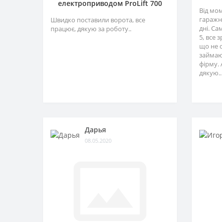
електроприводом ProLift 700
Від мо
гаражн
Швидко поставили ворота, все
дні. Са
працює, дякую за роботу..
5, все 
що не 
займаю
фірму. 
дякую..
Дарья
08.05.2020