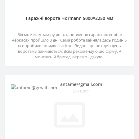
Гаражні ворота Hormann 5000×2250 мм
Від моменту заміру до встановлення гаражних воріт в
Черкасах пройшло 3 дні. Сама робота зайняла десь годин 5,
все зробили швидко і якісно. Видно, що не один день
воротами займаються. Всім рекомендую цю фірму. А
монтажній бригаді окремо - дякую..
antame@gmail.com
25.11.2021