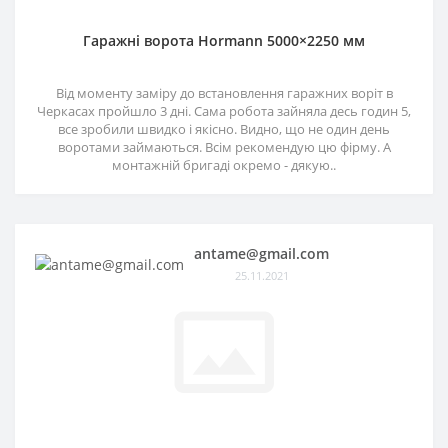
Гаражні ворота Hormann 5000×2250 мм
Від моменту заміру до встановлення гаражних воріт в
Черкасах пройшло 3 дні. Сама робота зайняла десь годин 5,
все зробили швидко і якісно. Видно, що не один день
воротами займаються. Всім рекомендую цю фірму. А
монтажній бригаді окремо - дякую..
antame@gmail.com
25.11.2021