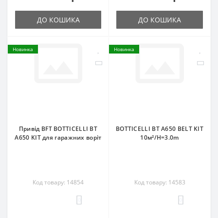
ДО КОШИКА
ДО КОШИКА
Новинка
Новинка
Привід BFT BOTTICELLI BT
BOTTICELLI BT A650 BELT KIT
A650 KIT для гаражних воріт
10м²/H=3.0m
Код товару: 14854
Код товару: 14583
0
0