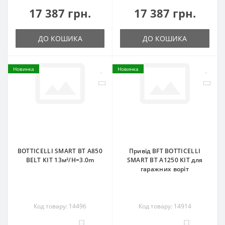
17 387 грн.
17 387 грн.
ДО КОШИКА
ДО КОШИКА
Новинка
Новинка
BOTTICELLI SMART BT A850
Привід BFT BOTTICELLI
BELT KIT 13м²/H=3.0m
SMART BT A1250 KIT для
гаражних воріт
Код товару: 14496
Код товару: 14914
0
0