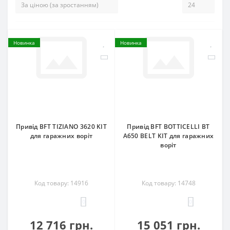
Новинка
Новинка
Привід BFT TIZIANO 3620 KIT
Привід BFT BOTTICELLI BT
для гаражних воріт
A650 BELT KIT для гаражних
воріт
Код товару: 14916
Код товару: 14748
0
0
12 716 грн.
15 051 грн.