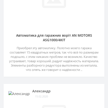
Автоматика для гаражних воріт AN MOTORS
ASG1000/4KIT
Приобрел эту автоматику. Полотно моего гаража
составляет 15 квадратных метров, так что всё по размерам
подошло, с этим никаких проблем не возникло. Качество
устраивает, товар хороший, радует надёжность материала.
Элементы разборного редуктора выполнены из металла,
что опять же говорит о надёжности ..
Александр
15.02.2020