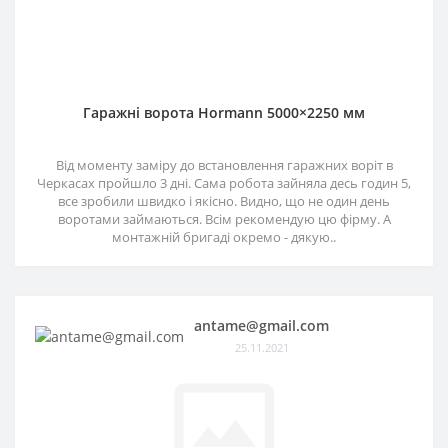
Гаражні ворота Hormann 5000×2250 мм
Від моменту заміру до встановлення гаражних воріт в
Черкасах пройшло 3 дні. Сама робота зайняла десь годин 5,
все зробили швидко і якісно. Видно, що не один день
воротами займаються. Всім рекомендую цю фірму. А
монтажній бригаді окремо - дякую..
antame@gmail.com
25.11.2021