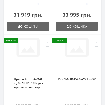
0
0
31 919 грн.
33 995 грн.
ДО КОШИКА
ДО КОШИКА
Новинка
Новинка
Привід BFT PEGASO
PEGASO BCJA645W01 400V
BCJA620L01 230V для
промислових воріт
Код товару: 14647
Код товару: 14600