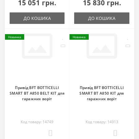
15 051 грн.
15 830 грн.
ДО КОШИКА
ДО КОШИКА
Новинка
Новинка
Привід BFT BOTTICELLI
Привід BFT BOTTICELLI
SMART BT A850 BELT KIT для
SMART BT A850 KIT для
гаражних воріт
гаражних воріт
Код товару: 14749
Код товару: 14913
0
0