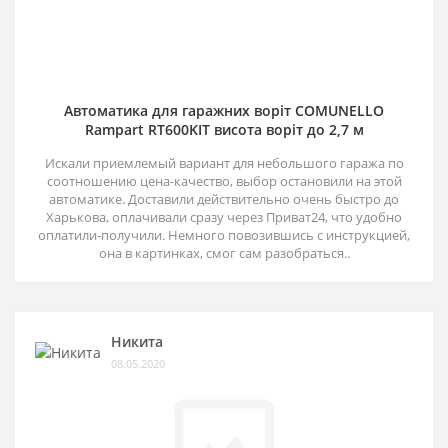
Автоматика для гаражних воріт COMUNELLO
Rampart RT600KIT висота воріт до 2,7 м
Искали приемлемый вариант для небольшого гаража по
соотношению цена-качество, выбор остановили на этой
автоматике. Доставили действительно очень быстро до
Харькова, оплачивали сразу через Приват24, что удобно
оплатили-получили. Немного повозившись с инструкцией,
она в картинках, смог сам разобраться..
Никита
08.05.2020