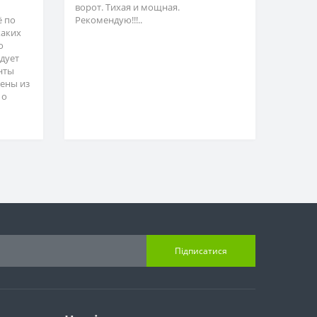
ворот. Тихая и мощная.
ё по
Рекомендую!!!..
каких
о
адует
нты
ены из
 о
Підписатися