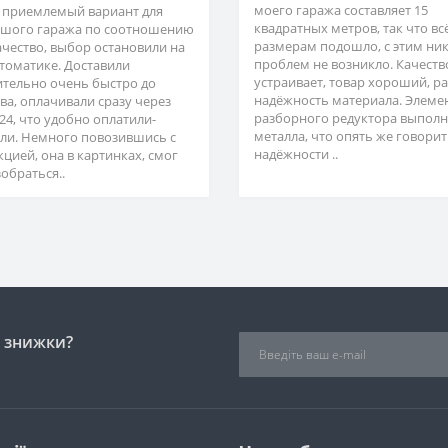
моего гаража составляет 15
 приемлемый вариант для
квадратных метров, так что вс
шого гаража по соотношению
размерам подошло, с этим ни
ачество, выбор остановили на
проблем не возникло. Качеств
втоматике. Доставили
устраивает, товар хороший, р
ительно очень быстро до
надёжность материала. Элеме
ва, оплачивали сразу через
разборного редуктора выполн
24, что удобно оплатили-
металла, что опять же говорит
ли. Немного повозившись с
надёжности ..
кцией, она в картинках, смог
обраться..
і знижки?