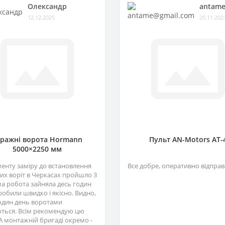
Олександр
antame
12.12.2025
25.11.202
аражні ворота Hormann
Пульт AN-Motors AT-
5000×2250 мм
менту заміру до встановлення
Все добре, оперативно відправ
их воріт в Черкасах пройшло 3
ма робота зайняла десь годин
зробили швидко і якісно. Видно,
один день воротами
ться. Всім рекомендую цю
А монтажній бригаді окремо -