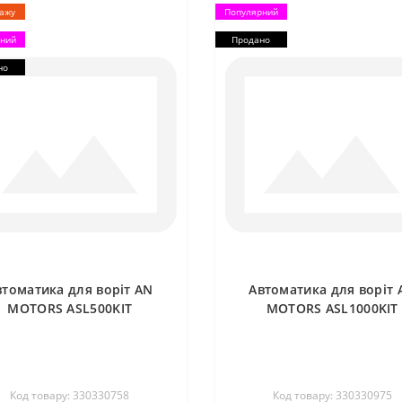
дажу
Популярний
ний
Продано
но
втоматика для воріт AN
Автоматика для воріт 
MOTORS ASL500KIT
MOTORS ASL1000KIT
Код товару: 330330758
Код товару: 330330975