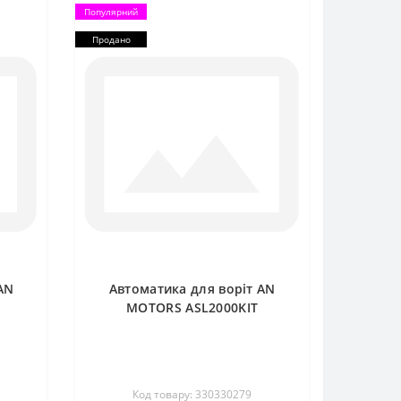
Популярний
Продано
AN
Автоматика для воріт AN
MOTORS ASL2000KIT
Код товару: 330330279