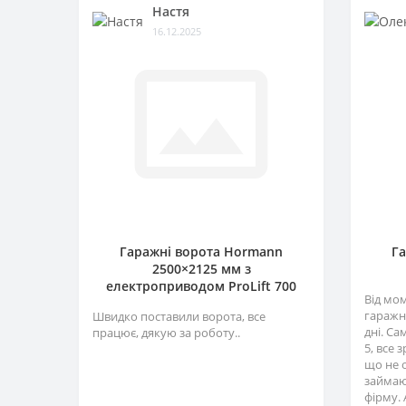
Настя
ROGER
Автоматика для ролет Gant
Плати та блоки управління
ROTELLI
ROTELLI
16.12.2025
STEELON
Аксесуари для ролет
Пульти
STEELON
STEELON
Пульти дистанційного
Радіоприймачі
керування для ролет
Сигнальна лампа
Фотоелементи
Гаражні ворота Hormann
Г
2500×2125 мм з
електроприводом ProLift 700
Від мо
гаражн
Швидко поставили ворота, все
дні. Са
працює, дякую за роботу..
5, все 
що не 
займаю
фірму. 