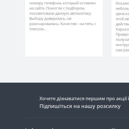
номеру телефона, который оставлен
Искали
на сайте. Помогли с подбором,
неболь
посоветовали данную автоматику.
цена-к
Выбору доверилась, не
этой а
разочаровалась. Качество - на пять с
действ
плюсом...
Харько
Приват
получи
инстру
сам раз
Хочете дізнаватися першим про акції 
Підпишіться на нашу розсилку