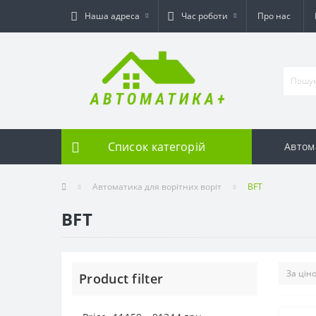
Наша адреса
Час роботи
Про нас
Список категорій
Автом
Автоматика для ворітних воріт
BFT
BFT
Product filter