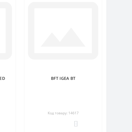
EED
BFT IGEA BT
Код товару: 14617
0