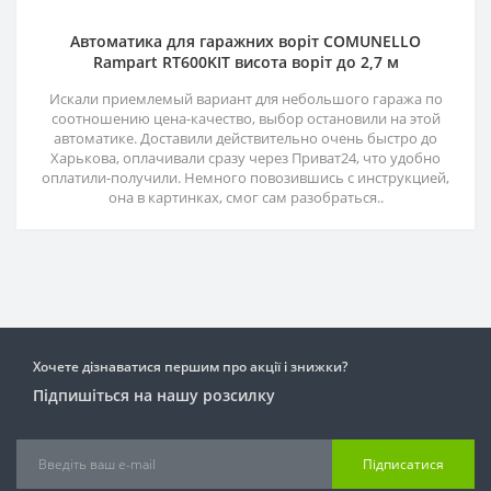
Автоматика для гаражних воріт COMUNELLO
Rampart RT600KIT висота воріт до 2,7 м
Искали приемлемый вариант для небольшого гаража по
соотношению цена-качество, выбор остановили на этой
автоматике. Доставили действительно очень быстро до
Харькова, оплачивали сразу через Приват24, что удобно
оплатили-получили. Немного повозившись с инструкцией,
она в картинках, смог сам разобраться..
Хочете дізнаватися першим про акції і знижки?
Підпишіться на нашу розсилку
Підписатися