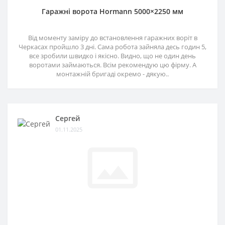
Гаражні ворота Hormann 5000×2250 мм
Від моменту заміру до встановлення гаражних воріт в
Черкасах пройшло 3 дні. Сама робота зайняла десь годин 5,
все зробили швидко і якісно. Видно, що не один день
воротами займаються. Всім рекомендую цю фірму. А
монтажній бригаді окремо - дякую..
Сергей
01.11.2025