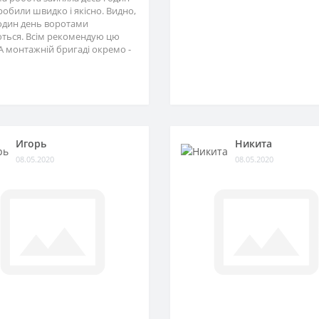
зробили швидко і якісно. Видно,
один день воротами
ться. Всім рекомендую цю
А монтажній бригаді окремо -
Игорь
Никита
08.05.2020
08.05.2020