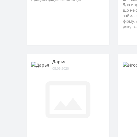
5, все 
що не 
займаю
фірму. 
дякую..
Дарья
08.05.2020