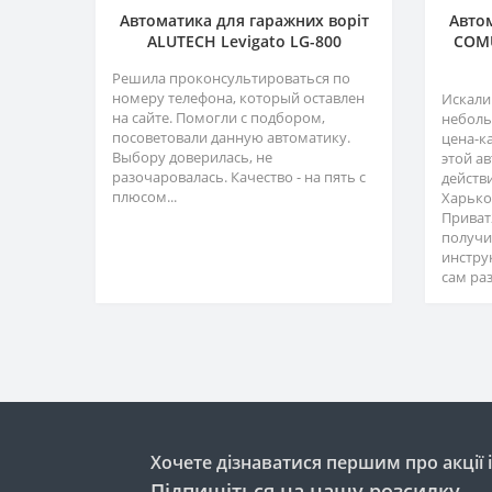
Автоматика для гаражних воріт
Автом
ALUTECH Levigato LG-800
COMU
Решила проконсультироваться по
номеру телефона, который оставлен
Искали
на сайте. Помогли с подбором,
неболь
посоветовали данную автоматику.
цена-к
Выбору доверилась, не
этой а
разочаровалась. Качество - на пять с
действ
плюсом...
Харько
Приват
получи
инстру
сам раз
Хочете дізнаватися першим про акції 
Підпишіться на нашу розсилку