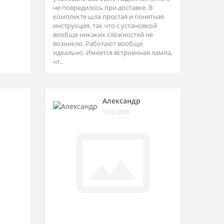
не повредилось при доставке. В
комплекте шла простая и понятная
инструкция, так что с установкой
вообще никаких сложностей не
возникло. Работают вообще
идеально. Имеется встроенная лампа,
чт..
Александр
15.02.2020