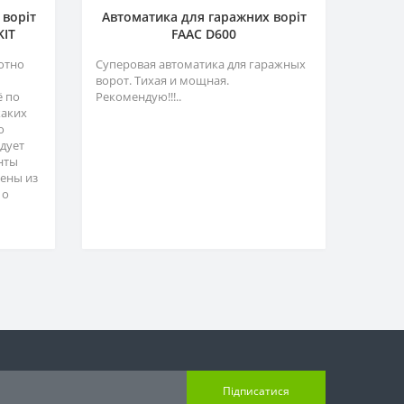
 воріт
Автоматика для гаражних воріт
KIT
FAAC D600
отно
Суперовая автоматика для гаражных
ворот. Тихая и мощная.
ё по
Рекомендую!!!..
каких
о
адует
нты
ены из
 о
Підписатися