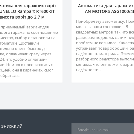
атика для гаражних воріт
Автоматика для гаражних
NELLO Rampart RT600KIT
AN MOTORS ASG1000/4
висота воріт до 2,7 м
Приобрел эту автоматику. Пол
моего гаража составляет 15
 приемлемый вариант для
квадратных метров, так что вс
шого гаража по соотношению
размерам подошло, с этим ни
ачество, выбор остановили на
проблем не возникло. Качеств
втоматике. Доставили
устраивает, товар хороший, р
ительно очень быстро до
надёжность материала. Элеме
ва, оплачивали сразу через
разборного редуктора выполн
24, что удобно оплатили-
металла, что опять же говорит
ли. Немного повозившись с
надёжности ..
кцией, она в картинках, смог
обраться..
і знижки?