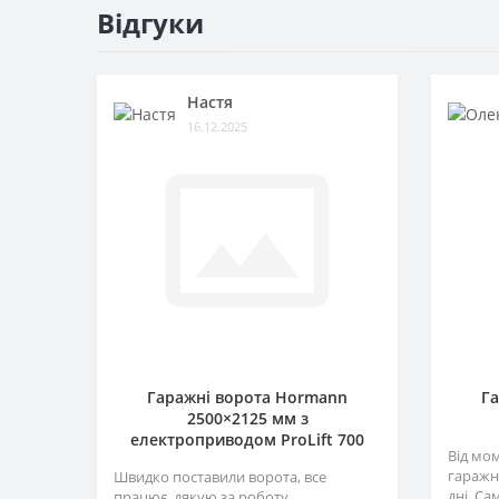
Відгуки
Зубчаста рейка
Ключ-вимикачі
Настя
Плати та блоки управління
16.12.2025
Пульти
Радіоприймачі
Сигнальна лампа
Фотоелементи
Гаражні ворота Hormann
Г
2500×2125 мм з
електроприводом ProLift 700
Від мо
гаражн
Швидко поставили ворота, все
дні. Са
працює, дякую за роботу..