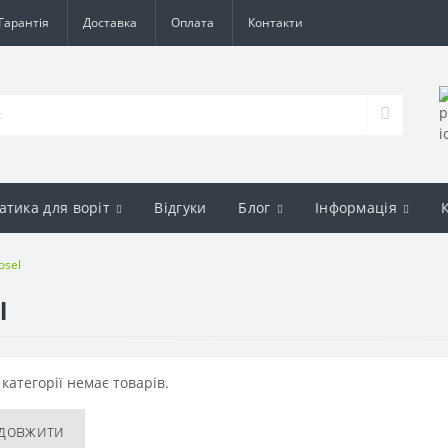
Гарантія
Доставка
Оплата
Контакти
атика для воріт
Відгуки
Блог
Інформація
osel
l
 категорії немає товарів.
довжити