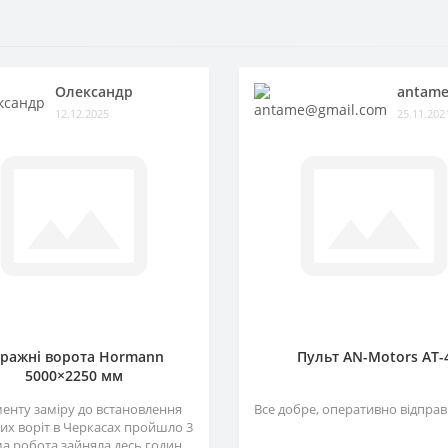
Олександр
antame
12.12.2025
25.11.202
аражні ворота Hormann
Пульт AN-Motors AT-
5000×2250 мм
менту заміру до встановлення
Все добре, оперативно відправ
их воріт в Черкасах пройшло 3
ма робота зайняла десь годин