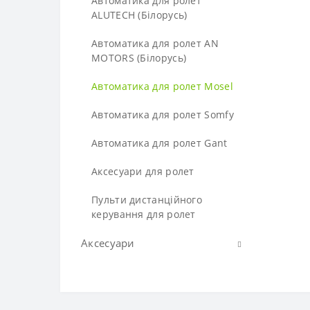
Автоматика для ролет
DOORHAN
ROGER
GANT
GANT
ALUTECH (Білорусь)
Перевантажувальні
FAAC
Комплекти шлагбаумів
GENIUS
GENIUS
майданчики
Автоматика для ролет AN
GANT
MOTORS (Білорусь)
MILLER TECHNICS
Автоматичні шлагбауми
Аксесуари для шлагбаумів
MILLER TECHNICS
MARANTEC
Автоматика для ролет Mosel
NICE
NICE
NICE
Автоматика для ролет Somfy
ROGER
ROGER
ROGER
Автоматика для ролет Gant
ROTELLI
ROTELLI
STEELON
Аксесуари для ролет
STEELON
STEELON
Пульти дистанційного
керування для ролет
Аксесуари
Антени
Замки