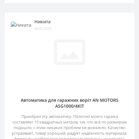
Никита
08.05.2020
Автоматика для гаражних воріт AN MOTORS
ASG1000/4KIT
Приобрел эту автоматику. Полотно моего гаража
составляет 15 квадратных метров, так что всё по размерам
подошло, с этим никаких проблем не возникло. Качество
устраивает, товар хороший, радует надёжность материала.
Элементы разборного редуктора выполнены из металла,