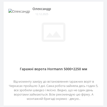
Олександр
12.12.2025
Гаражні ворота Hormann 5000×2250 мм
Від моменту заміру до встановлення гаражних воріт в
Черкасах пройшло 3 дні. Сама робота зайняла десь годин 5,
все зробили швидко і якісно. Видно, що не один день
воротами займаються. Всім рекомендую цю фірму. А
монтажній бригаді окремо - дякую..