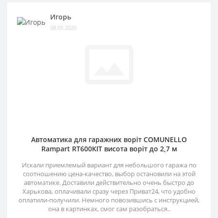
Игорь
08.05.2020
Автоматика для гаражних воріт COMUNELLO
Rampart RT600KIT висота воріт до 2,7 м
Искали приемлемый вариант для небольшого гаража по
соотношению цена-качество, выбор остановили на этой
автоматике. Доставили действительно очень быстро до
Харькова, оплачивали сразу через Приват24, что удобно
оплатили-получили. Немного повозившись с инструкцией,
она в картинках, смог сам разобраться..