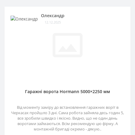
Олександр
12.12.2025
Гаражні ворота Hormann 5000×2250 мм
Від моменту заміру до встановлення гаражних воріт в
Черкасах пройшло 3 дні. Сама робота зайняла десь годин 5,
все зробили швидко і якісно. Видно, що не один день
воротами займаються. Всім рекомендую цю фірму. А
монтажній бригаді окремо - дякую..