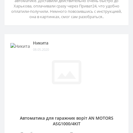
автоматике. Доставили действительно очень быстро до
Харькова, оплачивали сразу через Приват24, что удобно
оплатили-получили. Немного повозившись с инструкцией,
она в картинках, смог сам разобраться..
Никита
08.05.2020
Автоматика для гаражних воріт AN MOTORS
ASG1000/4KIT