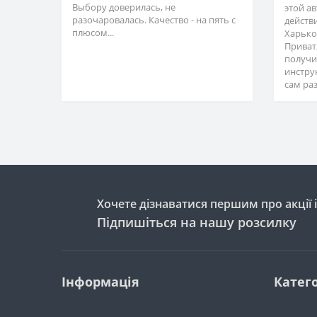
Выбору доверилась, не
этой а
разочаровалась. Качество - на пять с
действ
плюсом...
Харько
Приват
получи
инстру
сам раз
Хочете дізнаватися першим про акції 
Підпишіться на нашу розсилку
Інформація
Катего