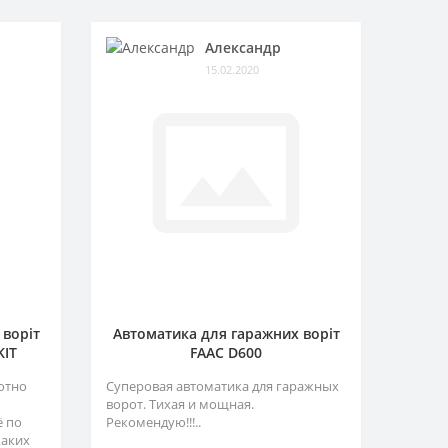
Александр
15.02.2020
 воріт
Автоматика для гаражних воріт
KIT
FAAC D600
отно
Суперовая автоматика для гаражных
ворот. Тихая и мощная.
ё по
Рекомендую!!!..
каких