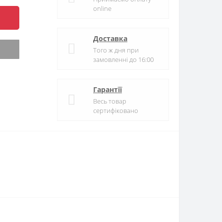
online
Доставка
Того ж дня при
замовленні до 16:00
Гарантїї
Весь товар
сертифіковано