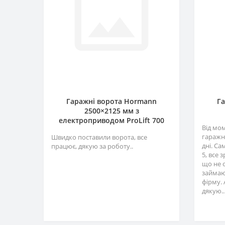
Гаражні ворота Hormann
Г
2500×2125 мм з
електроприводом ProLift 700
Від мо
гаражн
Швидко поставили ворота, все
дні. Са
працює, дякую за роботу..
5, все 
що не 
займаю
фірму. 
дякую..