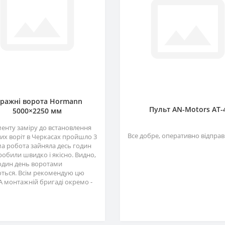
аражні ворота Hormann
Пульт AN-Motors AT-
5000×2250 мм
менту заміру до встановлення
Все добре, оперативно відправ
их воріт в Черкасах пройшло 3
ма робота зайняла десь годин
зробили швидко і якісно. Видно,
один день воротами
ться. Всім рекомендую цю
А монтажній бригаді окремо -