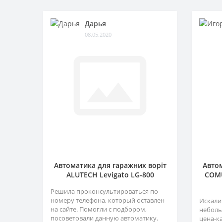
Дарья
08.05.2020
Автоматика для гаражних воріт
Автом
ALUTECH Levigato LG-800
COMU
Решила проконсультироваться по
номеру телефона, который оставлен
Искали
на сайте. Помогли с подбором,
неболь
посоветовали данную автоматику.
цена-к