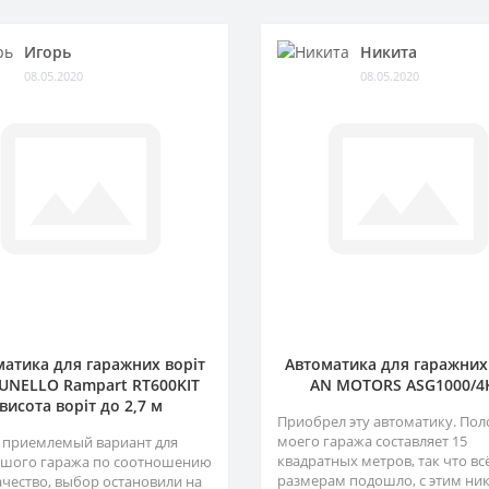
Игорь
Никита
08.05.2020
08.05.2020
атика для гаражних воріт
Автоматика для гаражних
NELLO Rampart RT600KIT
AN MOTORS ASG1000/4
висота воріт до 2,7 м
Приобрел эту автоматику. Пол
моего гаража составляет 15
 приемлемый вариант для
квадратных метров, так что вс
шого гаража по соотношению
размерам подошло, с этим ни
ачество, выбор остановили на