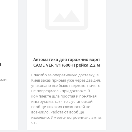
Автоматика для гаражних воріт
4
CAME VER 1/1 (600H) рейка 2.2 м
Спасибо за оперативную доставку, в
или..
Киев заказ прибыл уже через два дня,
упаковано все было надежно, ничего
не повредилось при доставке. В
комплекте шла простая и понятная
инструкция, так что с установкой
вообще никаких сложностей не
возникло. Работают вообще
идеально. Имеется встроенная лампа,
чт..