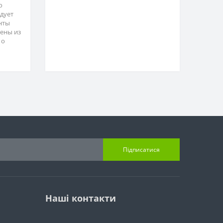
о
адует
нты
ены из
 о
Підписатися
Наші контакти