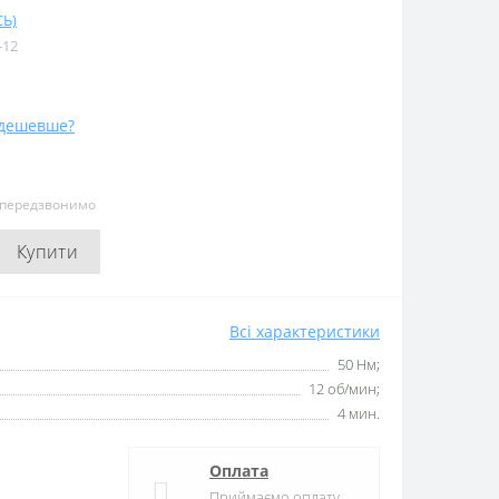
Ь)
-12
дешевше?
и передзвонимо
Купити
Всі характеристики
50 Нм;
12 об/мин;
4 мин.
Оплата
Приймаємо оплату