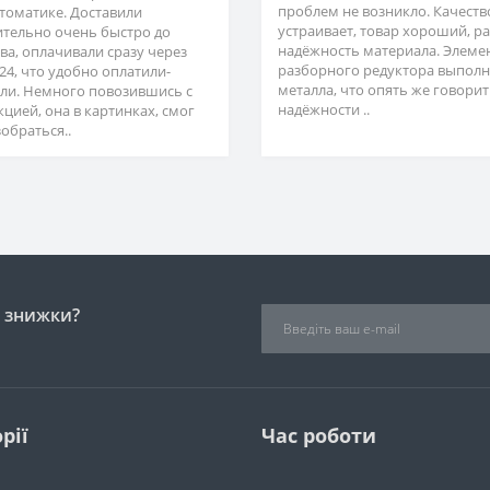
проблем не возникло. Качеств
втоматике. Доставили
устраивает, товар хороший, р
ительно очень быстро до
надёжность материала. Элеме
ва, оплачивали сразу через
разборного редуктора выполн
24, что удобно оплатили-
металла, что опять же говорит
ли. Немного повозившись с
надёжности ..
кцией, она в картинках, смог
обраться..
і знижки?
рії
Час роботи