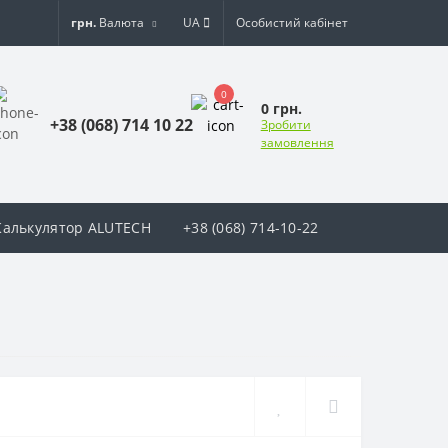
грн.
Валюта
UA
Особистий кабінет
0
0 грн.
+38 (068) 714 10 22
Зробити
замовлення
Калькулятор ALUTECH
+38 (068) 714-10-22