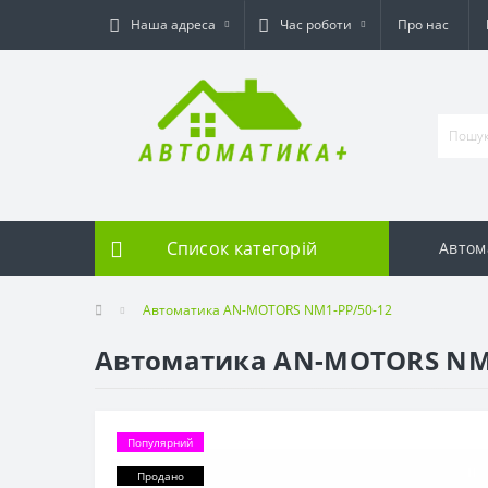
Наша адреса
Час роботи
Про нас
Список категорій
Автом
Автоматика AN-MOTORS NM1-PP/50-12
Автоматика AN-MOTORS NM1
Популярний
Продано