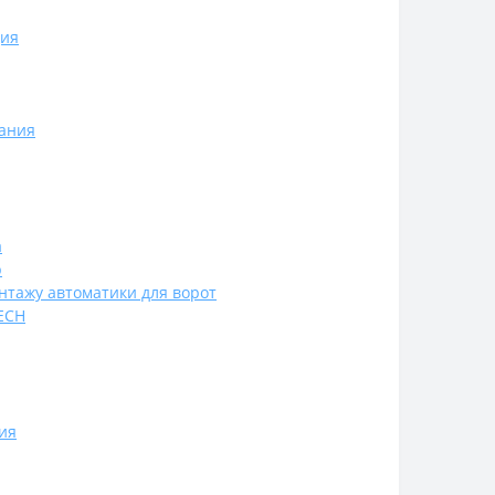
ия
ания
а
р
нтажу автоматики для ворот
ECH
ия