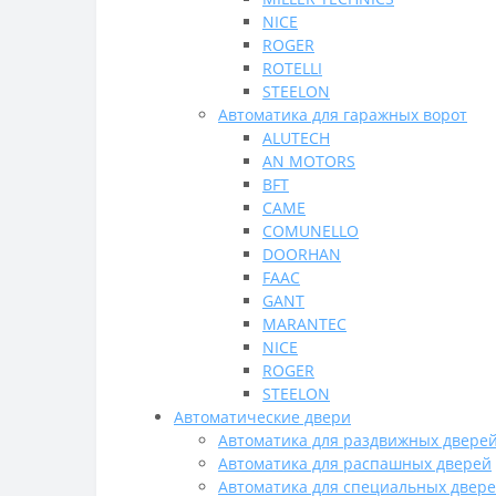
NICE
ROGER
ROTELLI
STEELON
Автоматика для гаражных ворот
ALUTECH
AN MOTORS
BFT
CAME
COMUNELLO
DOORHAN
FAAC
GANT
MARANTEC
NICE
ROGER
STEELON
Автоматические двери
Автоматика для раздвижных двере
Автоматика для распашных дверей
Автоматика для специальных двер