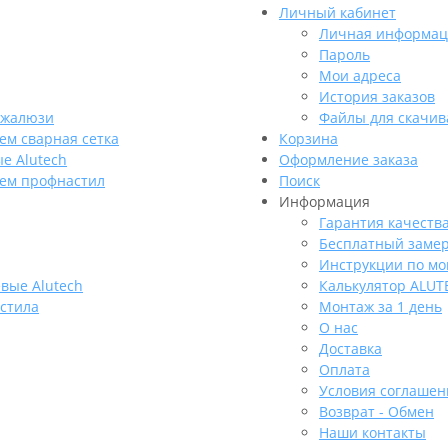
Личный кабинет
Личная информац
Пароль
Мои адреса
История заказов
 жалюзи
Файлы для скачив
ем сварная сетка
Корзина
е Alutech
Оформление заказа
ием профнастил
Поиск
Информация
Гарантия качеств
Бесплатный заме
Инструкции по мо
вые Alutech
Калькулятор ALUT
стила
Монтаж за 1 день
О нас
Доставка
Оплата
Условия соглашен
Возврат - Обмен
Наши контакты