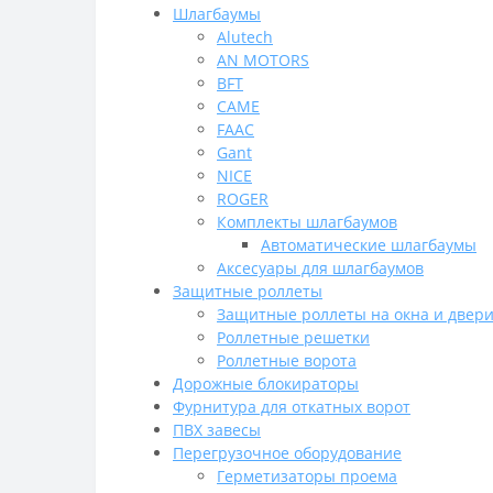
Шлагбаумы
Alutech
AN MOTORS
BFT
CAME
FAAC
Gant
NICE
ROGER
Комплекты шлагбаумов
Автоматические шлагбаумы
Аксесуары для шлагбаумов
Защитные роллеты
Защитные роллеты на окна и двер
Роллетные решетки
Роллетные ворота
Дорожные блокираторы
Фурнитура для откатных ворот
ПВХ завесы
Перегрузочное оборудование
Герметизаторы проема