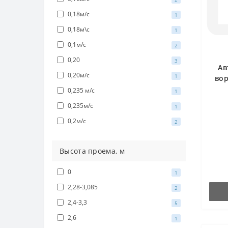
0,18м/с
1
0,18м\с
1
0,1м/с
2
0,20
3
Ав
0,20м/с
1
вор
0,235 м/с
1
0,235м/с
1
0,2м/с
2
Высота проема, м
0
1
2,28-3,085
2
2,4-3,3
5
2,6
1