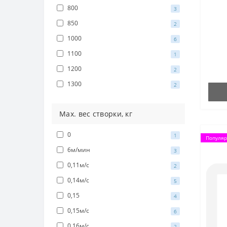
800
3
850
2
1000
6
1100
1
1200
2
1300
2
Мах. вес створки, кг
0
1
Популя
6м/мин
3
0,11м/с
2
0,14м/с
5
0,15
4
0,15м/с
6
0,16м/с
2