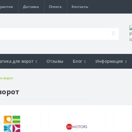
арантия
Доставка
Оплата
Контакты
атика для ворот
Отзывы
Блог
Информация
х ворот
ворот