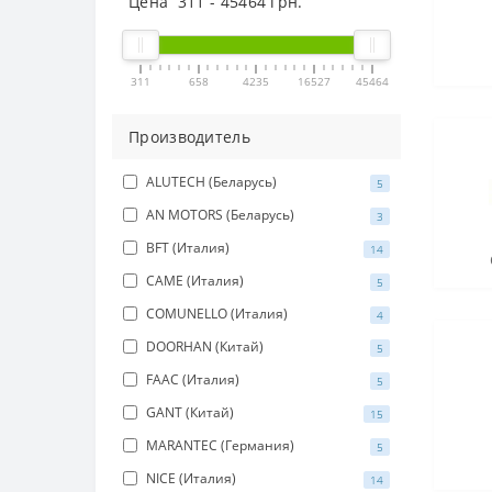
Цена
311
-
45464
грн.
311
658
4235
16527
45464
Производитель
ALUTECH (Беларусь)
5
AN MOTORS (Беларусь)
3
BFT (Италия)
14
CAME (Италия)
5
COMUNELLO (Италия)
4
DOORHAN (Китай)
5
FAAC (Италия)
5
GANT (Китай)
15
MARANTEC (Германия)
5
NICE (Италия)
14