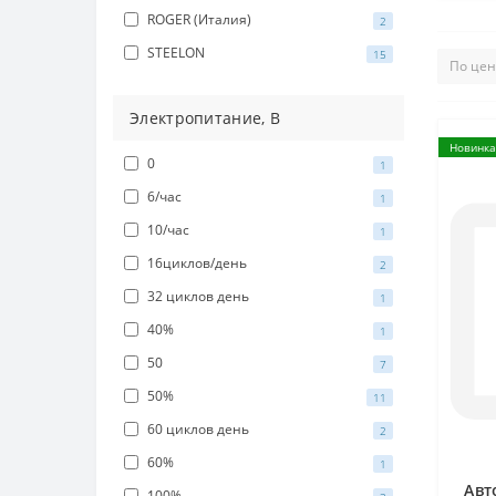
ROGER (Италия)
2
STEELON
15
Электропитание, В
Новинка
0
1
6/час
1
10/час
1
16циклов/день
2
32 циклов день
1
40%
1
50
7
50%
11
60 циклов день
2
60%
1
Авт
100%