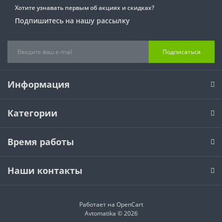
MILLER TECHNICS
MILLER TECHNICS
MARANTEC
Хотите узнавать первым об акциях и скидках?
Автоматические шлагбаумы
Аксесуары для шлагбаумов
Автоматика для роллет Somfy
Зубчатая рейка
Подпишитесь на нашу рассылку
NICE
NICE
NICE
Автоматика для роллет Gant
Ключ-выключатели
ROGER
ROGER
ROGER
Подписаться
Аксессуары для роллет
Платы и блоки управления
ROTELLI
ROTELLI
STEELON
Пульты дистанционного управления для ролет
Пульты
STEELON
STEELON
Информация
Радиоприемники
Категории
Сигнальная лампа
Фотоэлементы
Время работы
Наши контакты
Работает на
OpenCart
Avtomatika © 2026