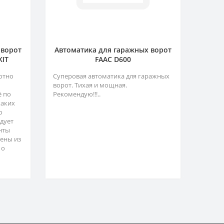
 ворот
Автоматика для гаражных ворот
KIT
FAAC D600
отно
Суперовая автоматика для гаражных
ворот. Тихая и мощная.
ё по
Рекомендую!!!..
каких
о
адует
нты
ены из
 о