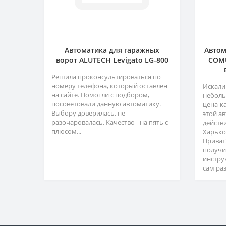
Автоматика для гаражных
Автом
ворот ALUTECH Levigato LG-800
COMU
Решила проконсультироваться по
номеру телефона, который оставлен
Искали
на сайте. Помогли с подбором,
неболь
посоветовали данную автоматику.
цена-к
Выбору доверилась, не
этой а
разочаровалась. Качество - на пять с
действ
плюсом...
Харько
Приват
получи
инстру
сам раз