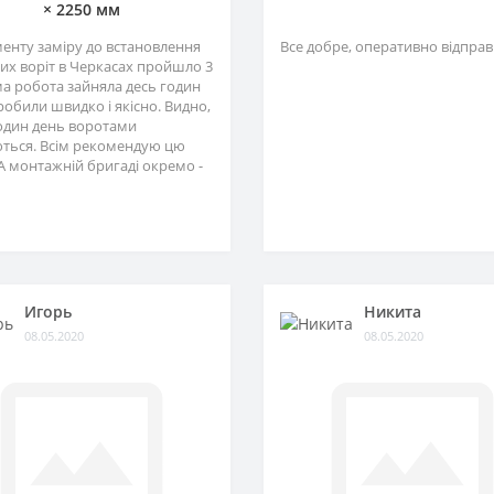
× 2250 мм
менту заміру до встановлення
Все добре, оперативно відправ
их воріт в Черкасах пройшло 3
ма робота зайняла десь годин
зробили швидко і якісно. Видно,
один день воротами
ться. Всім рекомендую цю
А монтажній бригаді окремо -
Игорь
Никита
08.05.2020
08.05.2020