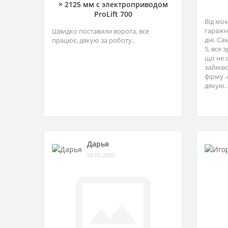
× 2125 мм c электроприводом
ProLift 700
Від мо
гаражн
Швидко поставили ворота, все
дні. Са
працює, дякую за роботу..
5, все 
що не 
займаю
фірму. 
дякую..
Дарья
08.05.2020