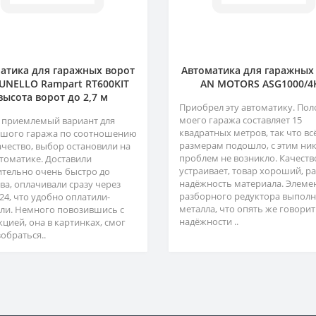
атика для гаражных ворот
Автоматика для гаражных
NELLO Rampart RT600KIT
AN MOTORS ASG1000/4
высота ворот до 2,7 м
Приобрел эту автоматику. Пол
моего гаража составляет 15
 приемлемый вариант для
квадратных метров, так что вс
шого гаража по соотношению
размерам подошло, с этим ни
ачество, выбор остановили на
проблем не возникло. Качеств
втоматике. Доставили
устраивает, товар хороший, р
ительно очень быстро до
надёжность материала. Элеме
ва, оплачивали сразу через
разборного редуктора выполн
24, что удобно оплатили-
металла, что опять же говорит
ли. Немного повозившись с
надёжности ..
кцией, она в картинках, смог
обраться..