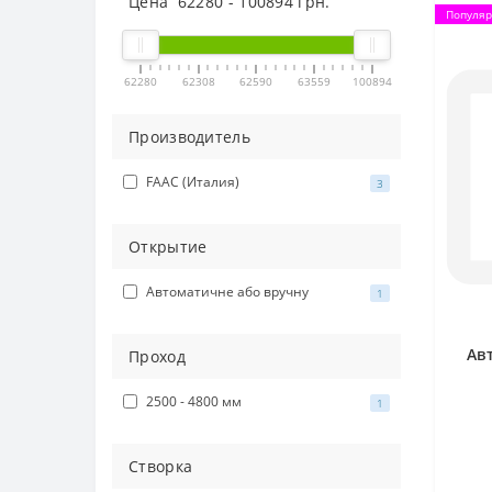
Цена
62280
-
100894
грн.
Популя
62280
62308
62590
63559
100894
Производитель
FAAC (Италия)
3
Открытие
Автоматичне або вручну
1
Ав
Проход
2500 - 4800 мм
1
Створка