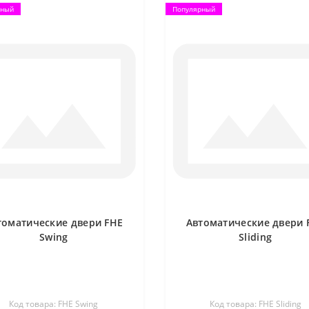
рный
Популярный
томатические двери FHE
Автоматические двери 
Swing
Sliding
Код товара: FHE Swing
Код товара: FHE Sliding