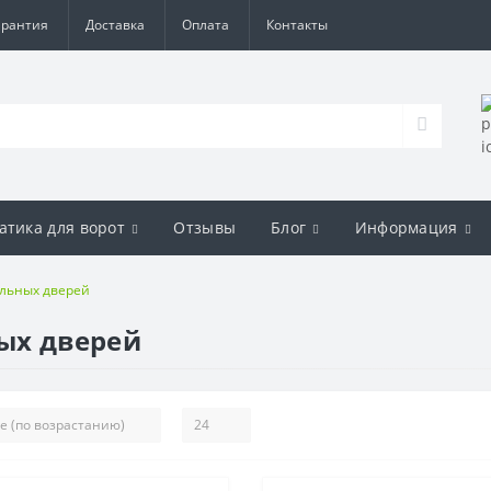
арантия
Доставка
Оплата
Контакты
атика для ворот
Отзывы
Блог
Информация
альных дверей
ых дверей