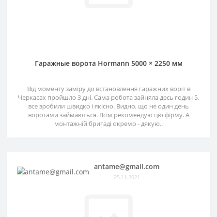
Гаражные ворота Hormann 5000 × 2250 мм
Від моменту заміру до встановлення гаражних воріт в
Черкасах пройшло 3 дні. Сама робота зайняла десь годин 5,
все зробили швидко і якісно. Видно, що не один день
воротами займаються. Всім рекомендую цю фірму. А
монтажній бригаді окремо - дякую..
antame@gmail.com
25.11.2021