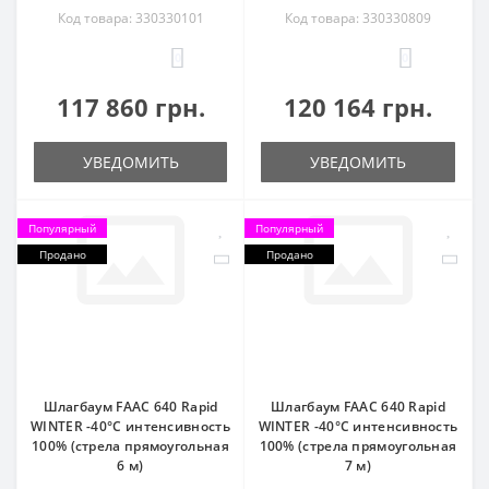
Код товара: 330330101
Код товара: 330330809
0
0
117 860 грн.
120 164 грн.
УВЕДОМИТЬ
УВЕДОМИТЬ
Популярный
Популярный
Продано
Продано
Шлагбаум FAAC 640 Rapid
Шлагбаум FAAC 640 Rapid
WINTER -40°C интенсивность
WINTER -40°C интенсивность
100% (стрела прямоугольная
100% (стрела прямоугольная
6 м)
7 м)