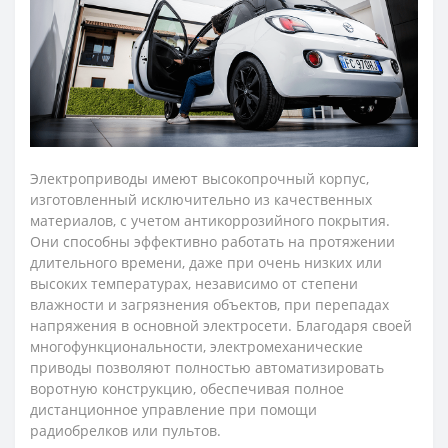
Электроприводы имеют высокопрочный корпус,
изготовленный исключительно из качественных
материалов, с учетом антикоррозийного покрытия.
Они способны эффективно работать на протяжении
длительного времени, даже при очень низких или
высоких температурах, независимо от степени
влажности и загрязнения объектов, при перепадах
напряжения в основной электросети. Благодаря своей
многофункциональности, электромеханические
приводы позволяют полностью автоматизировать
воротную конструкцию, обеспечивая полное
дистанционное управление при помощи
радиобрелков или пультов.