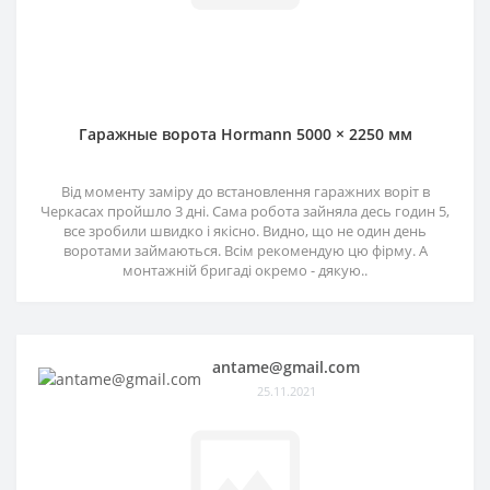
Гаражные ворота Hormann 5000 × 2250 мм
Від моменту заміру до встановлення гаражних воріт в
Черкасах пройшло 3 дні. Сама робота зайняла десь годин 5,
все зробили швидко і якісно. Видно, що не один день
воротами займаються. Всім рекомендую цю фірму. А
монтажній бригаді окремо - дякую..
antame@gmail.com
25.11.2021