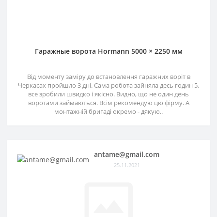
Гаражные ворота Hormann 5000 × 2250 мм
Від моменту заміру до встановлення гаражних воріт в
Черкасах пройшло 3 дні. Сама робота зайняла десь годин 5,
все зробили швидко і якісно. Видно, що не один день
воротами займаються. Всім рекомендую цю фірму. А
монтажній бригаді окремо - дякую..
antame@gmail.com
25.11.2021