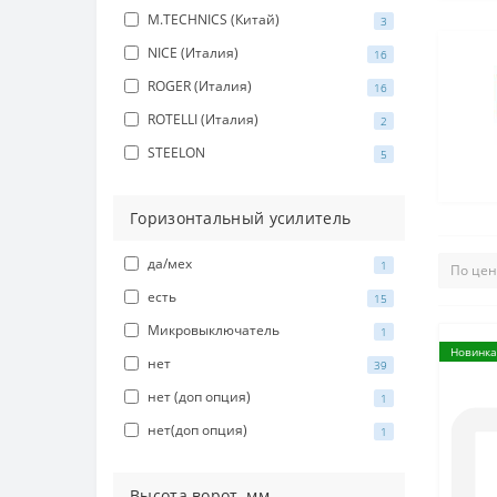
M.TECHNICS (Китай)
3
NICE (Италия)
16
ROGER (Италия)
16
ROTELLI (Италия)
2
STEELON
5
Горизонтальный усилитель
да/мех
1
есть
15
Микровыключатель
1
Новинка
нет
39
нет (доп опция)
1
нет(доп опция)
1
Высота ворот, мм