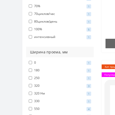
70%
1
70циклов/час
1
80циклов/день
1
100%
5
интенсивный
1
Ширина проема, мм
0
1
Хит про
180
1
Популя
250
1
320
3
320 Нм
1
330
1
550
4