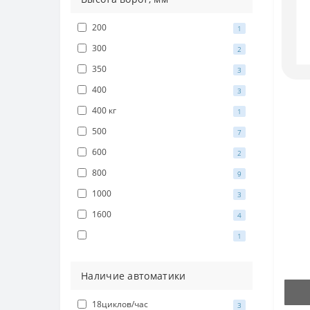
200
1
300
2
350
3
400
3
400 кг
1
500
7
600
2
800
9
1000
3
1600
4
1
Наличие автоматики
18циклов/час
3