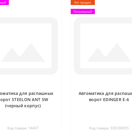
рный
Хит продаж
Популярный
томатика для распашных
Автоматика для распаш
ворот STEELON ANT SW
ворот EDINGER E-6
(черный корпус)
Код товара: 14437
Код товара: 330330655