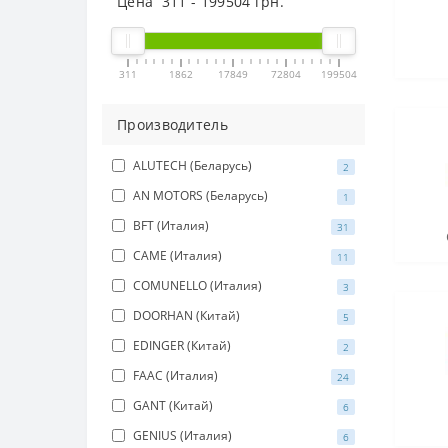
Цена
311
-
199504
грн.
311
1862
17849
72804
199504
Производитель
ALUTECH (Беларусь)
2
AN MOTORS (Беларусь)
1
BFT (Италия)
31
CAME (Италия)
11
COMUNELLO (Италия)
3
DOORHAN (Китай)
5
EDINGER (Китай)
2
FAAC (Италия)
24
GANT (Китай)
6
GENIUS (Италия)
6