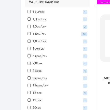
Наличие калитки
Популя
1 см/сек
1
1,3см/сек
1
1,5см/сек
2
1,6см/сек
16
1,8см/сек
1
1см/сек
1
6 град/сек
1
7,8/сек
1
7,8сек
3
Ав
8 град/сек
1
13град/сек
1
18 сек
3
19 сек
1
20сек
1