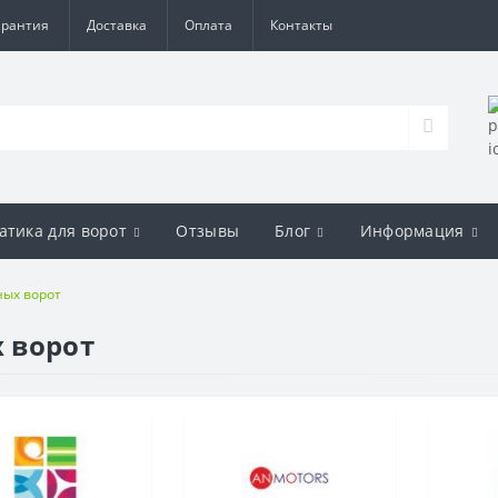
арантия
Доставка
Оплата
Контакты
атика для ворот
Отзывы
Блог
Информация
ных ворот
 ворот