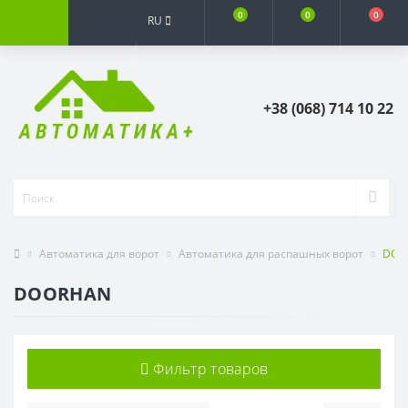
0
0
0
RU
+38 (068) 714 10 22
Автоматика для ворот
Автоматика для распашных ворот
DOO
DOORHAN
Фильтр товаров