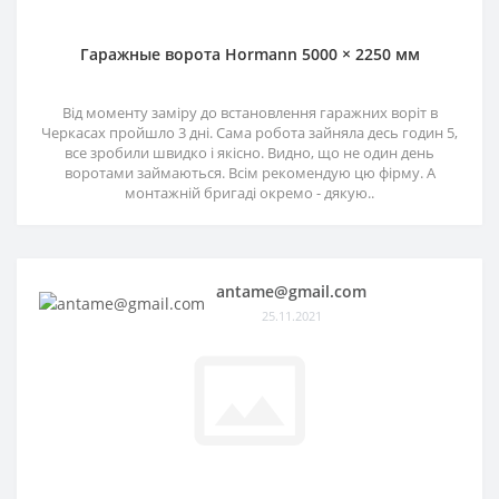
Гаражные ворота Hormann 5000 × 2250 мм
Від моменту заміру до встановлення гаражних воріт в
Черкасах пройшло 3 дні. Сама робота зайняла десь годин 5,
все зробили швидко і якісно. Видно, що не один день
воротами займаються. Всім рекомендую цю фірму. А
монтажній бригаді окремо - дякую..
antame@gmail.com
25.11.2021