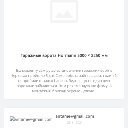
Гаражные ворота Hormann 5000 × 2250 мм
Від моменту заміру до встановлення гаражних воріт в
Черкасах пройшло 3 дні. Сама робота зайняла десь годин 5,
все зробили швидко і якісно. Видно, що не один день
воротами займаються. Всім рекомендую цю фірму. А
монтажній бригаді окремо - дякую..
antame@gmail.com
25.11.2021