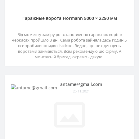
Гаражные ворота Hormann 5000 × 2250 мм
Від моменту заміру до встановлення гаражних воріт в
Черкасах пройшло 3 дні. Сама робота зайняла десь годин 5,
все зробили швидко і якісно. Видно, що не один день
воротами займаються. Всім рекомендую цю фірму. А
монтажній бригаді окремо - дякую..
antame@gmail.com
25.11.2021