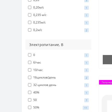
3
0,20м/с
1
0,235 м/с
1
0,235м/с
1
0,2м/с
2
Электропитание, В
0
1
6/час
1
10/час
1
16циклов/день
2
Популя
32 циклов день
1
40%
1
50
7
50%
11