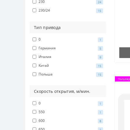
230
24
230/24
15
Тип привода
0
1
Германия
5
Италия
9
Китай
15
Польша
15
Популя
Скорость открытия, м/мин.
0
1
550
1
600
8
650
1