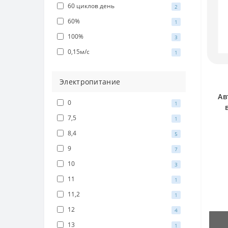
60 циклов день
2
60%
1
100%
3
0,15м/с
1
Электропитание
Ав
0
1
7,5
1
8,4
5
9
7
10
3
11
1
11,2
1
12
4
13
1