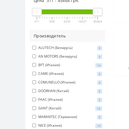
Цена
311
-
45464
грн.
311
658
4235
16527
45464
Производитель
ALUTECH (Беларусь)
5
AN MOTORS (Беларусь)
3
BFT (Италия)
14
CAME (Италия)
5
COMUNELLO (Италия)
4
DOORHAN (Китай)
5
FAAC (Италия)
5
GANT (Китай)
15
MARANTEC (Германия)
5
NICE (Италия)
14