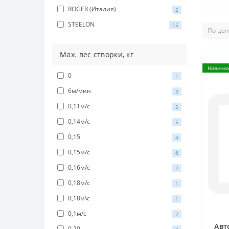
ROGER (Италия)
2
STEELON
15
Мах. вес створки, кг
Новинка
0
1
6м/мин
3
0,11м/с
2
0,14м/с
5
0,15
4
0,15м/с
6
0,16м/с
2
0,18м/с
1
0,18м\с
1
0,1м/с
2
Авт
0,20