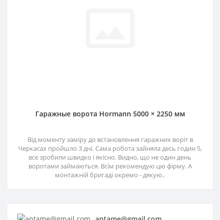
Гаражные ворота Hormann 5000 × 2250 мм
Від моменту заміру до встановлення гаражних воріт в
Черкасах пройшло 3 дні. Сама робота зайняла десь годин 5,
все зробили швидко і якісно. Видно, що не один день
воротами займаються. Всім рекомендую цю фірму. А
монтажній бригаді окремо - дякую..
antame@gmail.com