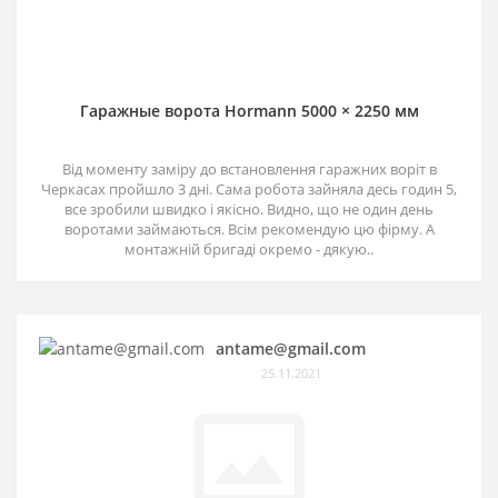
Гаражные ворота Hormann 5000 × 2250 мм
Від моменту заміру до встановлення гаражних воріт в
Черкасах пройшло 3 дні. Сама робота зайняла десь годин 5,
все зробили швидко і якісно. Видно, що не один день
воротами займаються. Всім рекомендую цю фірму. А
монтажній бригаді окремо - дякую..
antame@gmail.com
25.11.2021