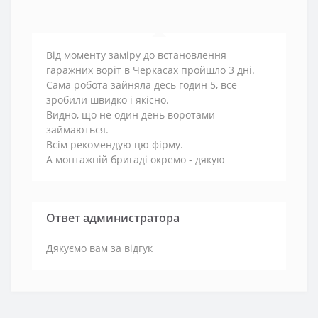
Від моменту заміру до встановлення
гаражних воріт в Черкасах пройшло 3 дні.
Сама робота зайняла десь годин 5, все
зробили швидко і якісно.
Видно, що не один день воротами
займаються.
Всім рекомендую цю фірму.
А монтажній бригаді окремо - дякую
Ответ администратора
Дякуємо вам за відгук