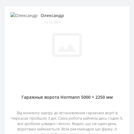
Олександр
12.12.2025
Гаражные ворота Hormann 5000 × 2250 мм
Від моменту заміру до встановлення гаражних воріт в
Черкасах пройшло 3 дні. Сама робота зайняла десь годин 5,
все зробили швидко і якісно. Видно, що не один день
воротами займаються. Всім рекомендую цю фірму. А