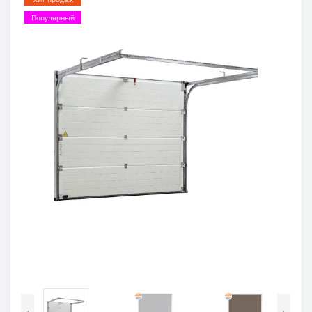
Популярный
‹
›