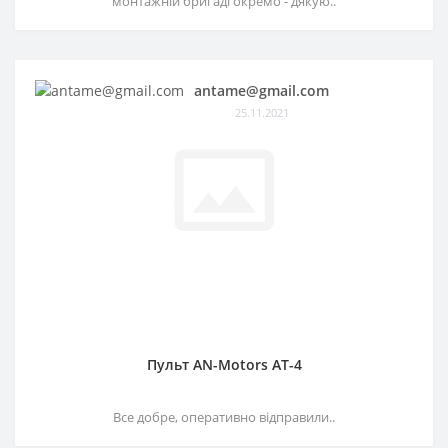
монтажній бригаді окремо - дякую..
antame@gmail.com
25.11.2021
Пульт AN-Motors AT-4
Все добре, оперативно відправили..