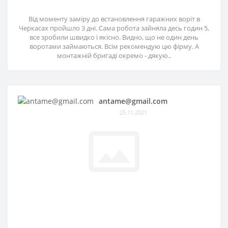
Від моменту заміру до встановлення гаражних воріт в
Черкасах пройшло 3 дні. Сама робота зайняла десь годин 5,
все зробили швидко і якісно. Видно, що не один день
воротами займаються. Всім рекомендую цю фірму. А
монтажній бригаді окремо - дякую..
antame@gmail.com
25.11.2021