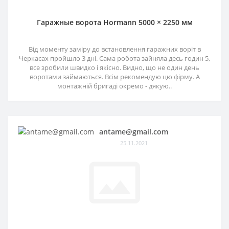
Гаражные ворота Hormann 5000 × 2250 мм
Від моменту заміру до встановлення гаражних воріт в
Черкасах пройшло 3 дні. Сама робота зайняла десь годин 5,
все зробили швидко і якісно. Видно, що не один день
воротами займаються. Всім рекомендую цю фірму. А
монтажній бригаді окремо - дякую..
antame@gmail.com
25.11.2021