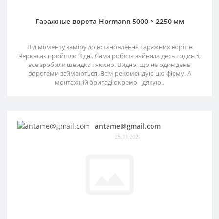
Гаражные ворота Hormann 5000 × 2250 мм
Від моменту заміру до встановлення гаражних воріт в
Черкасах пройшло 3 дні. Сама робота зайняла десь годин 5,
все зробили швидко і якісно. Видно, що не один день
воротами займаються. Всім рекомендую цю фірму. А
монтажній бригаді окремо - дякую..
antame@gmail.com
25.11.2021