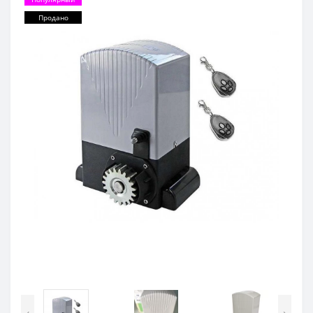
Продано
‹
›