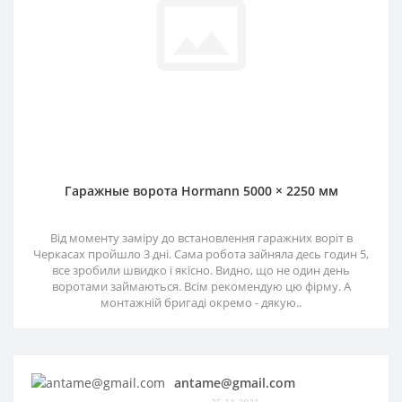
Гаражные ворота Hormann 5000 × 2250 мм
Від моменту заміру до встановлення гаражних воріт в
Черкасах пройшло 3 дні. Сама робота зайняла десь годин 5,
все зробили швидко і якісно. Видно, що не один день
воротами займаються. Всім рекомендую цю фірму. А
монтажній бригаді окремо - дякую..
antame@gmail.com