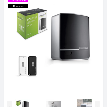
Продано
‹
›