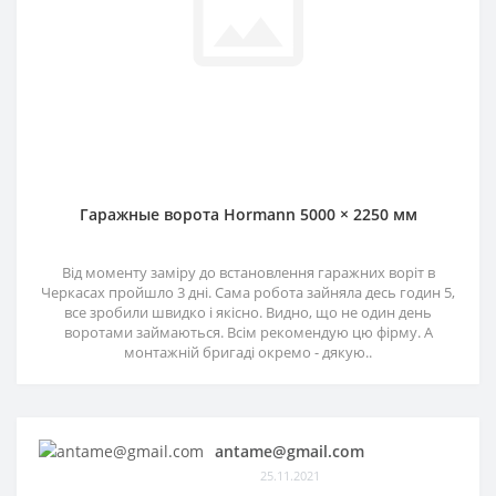
Гаражные ворота Hormann 5000 × 2250 мм
Від моменту заміру до встановлення гаражних воріт в
Черкасах пройшло 3 дні. Сама робота зайняла десь годин 5,
все зробили швидко і якісно. Видно, що не один день
воротами займаються. Всім рекомендую цю фірму. А
монтажній бригаді окремо - дякую..
antame@gmail.com
25.11.2021