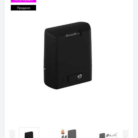
Продано
‹
›