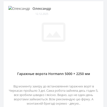
Олександр
12.12.2025
Гаражные ворота Hormann 5000 × 2250 мм
Від моменту заміру до встановлення гаражних воріт в
Черкасах пройшло 3 дні. Сама робота зайняла десь годин 5,
все зробили швидко і якісно. Видно, що не один день
воротами займаються. Всім рекомендую цю фірму. А
монтажній бригаді окремо - дякую..