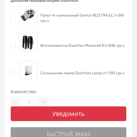
Дополнительные опции DoorHan
Пульт 4-х канальный Genius KILO TX4 JLC (+345
грн.)
Фотоэлементы DoorHan Photocell-N (+846 грн.)
Сигнальная лампа DoorHan Lamp (+1 093 грн.)
Количество:
-
+
Уведомить
БЫСТРЫЙ ЗАКАЗ