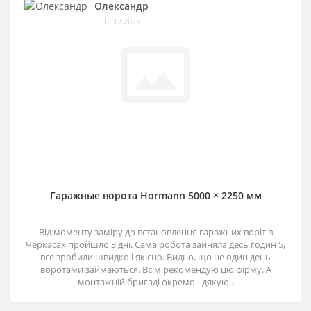
Олександр
12.12.2025
Гаражные ворота Hormann 5000 × 2250 мм
Від моменту заміру до встановлення гаражних воріт в
Черкасах пройшло 3 дні. Сама робота зайняла десь годин 5,
все зробили швидко і якісно. Видно, що не один день
воротами займаються. Всім рекомендую цю фірму. А
монтажній бригаді окремо - дякую..