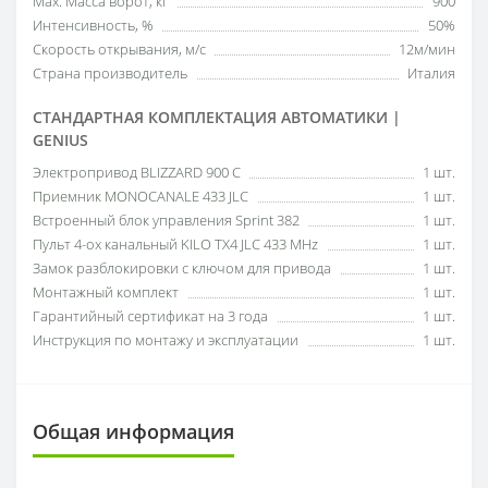
Мах. Масса ворот, кг
900
Интенсивность, %
50%
Скорость открывания, м/с
12м/мин
Страна производитель
Италия
СТАНДАРТНАЯ КОМПЛЕКТАЦИЯ АВТОМАТИКИ |
GENIUS
Электропривод BLIZZARD 900 C
1 шт.
Приемник MONOCANALE 433 JLC
1 шт.
Встроенный блок управления Sprint 382
1 шт.
Пульт 4-ох канальный KILO TX4 JLC 433 MHz
1 шт.
Замок разблокировки с ключом для привода
1 шт.
Монтажный комплект
1 шт.
Гарантийный сертификат на 3 года
1 шт.
Инструкция по монтажу и эксплуатации
1 шт.
Общая информация