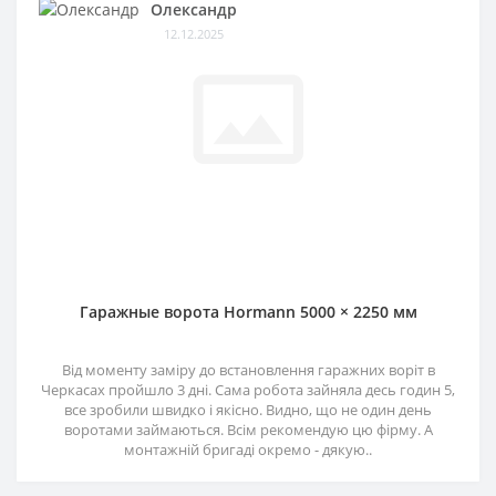
Олександр
12.12.2025
Гаражные ворота Hormann 5000 × 2250 мм
Від моменту заміру до встановлення гаражних воріт в
Черкасах пройшло 3 дні. Сама робота зайняла десь годин 5,
все зробили швидко і якісно. Видно, що не один день
воротами займаються. Всім рекомендую цю фірму. А
монтажній бригаді окремо - дякую..