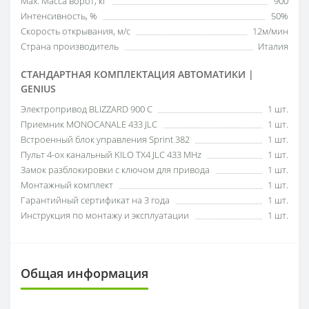
Мах. Масса ворот, кг
900
Интенсивность, %
50%
Скорость открывания, м/с
12м/мин
Страна производитель
Италия
СТАНДАРТНАЯ КОМПЛЕКТАЦИЯ АВТОМАТИКИ |
GENIUS
Электропривод BLIZZARD 900 C
1 шт.
Приемник MONOCANALE 433 JLC
1 шт.
Встроенный блок управления Sprint 382
1 шт.
Пульт 4-ох канальный KILO TX4 JLC 433 MHz
1 шт.
Замок разблокировки с ключом для привода
1 шт.
Монтажный комплект
1 шт.
Гарантийный сертификат на 3 года
1 шт.
Инструкция по монтажу и эксплуатации
1 шт.
Общая информация