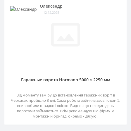
Олександр
12.12.2025
Гаражные ворота Hormann 5000 × 2250 мм
Від моменту заміру до встановлення гаражних воріт в
Черкасах пройшло 3 дні. Сама робота зайняла десь годин 5,
все зробили швидко і якісно. Видно, що не один день
воротами займаються. Всім рекомендую цю фірму. А
монтажній бригаді окремо - дякую..