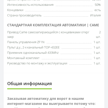
Интенсивность использования
50%
Концевики
есть
Страна производитель
Италия
СТАНДАРТНАЯ КОМПЛЕКТАЦИЯ АВТОМАТИКИ | CAME
Привод Came самозапирающийся с концевиками откр/
2
закр
шт.
Панель управления ZF1N
1 шт.
Пульт д.у., 2-х канальный TOP-432EE
1 шт.
Приемник одноканальный 433Mhz
1 шт.
Монтажный комплект
1 шт.
Руководство по монтажу и эксплуатации
1 шт.
Общая информация
Заказывая автоматику для ворот в нашем
интернет-магазине вы выигрываете потому что: