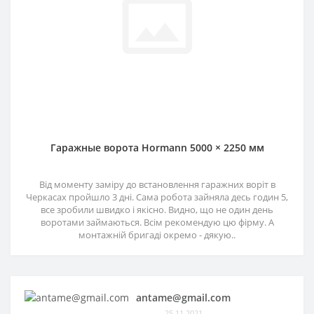
Гаражные ворота Hormann 5000 × 2250 мм
Від моменту заміру до встановлення гаражних воріт в
Черкасах пройшло 3 дні. Сама робота зайняла десь годин 5,
все зробили швидко і якісно. Видно, що не один день
воротами займаються. Всім рекомендую цю фірму. А
монтажній бригаді окремо - дякую..
antame@gmail.com
25.11.2021