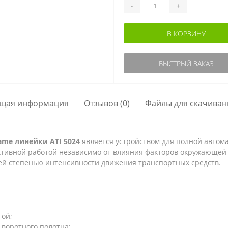
-
+
В КОРЗИНУ
БЫСТРЫЙ ЗАКАЗ
щая информация
Отзывов (0)
Файлы для скачиван
ame
линейки
ATI
5024
является устройством для полной автом
ктивной работой независимо от влияния факторов окружающей 
ей степенью интенсивности движения транспортных средств.
той;
 воротного полотна;