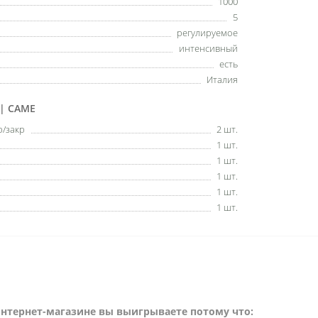
1000
5
регулируемое
интенсивный
есть
Италия
| CAME
/закр
2 шт.
1 шт.
1 шт.
1 шт.
1 шт.
1 шт.
интернет-магазине вы выигрываете потому что: