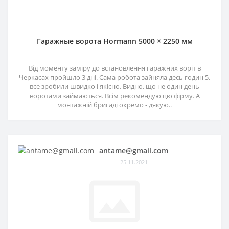
Гаражные ворота Hormann 5000 × 2250 мм
Від моменту заміру до встановлення гаражних воріт в
Черкасах пройшло 3 дні. Сама робота зайняла десь годин 5,
все зробили швидко і якісно. Видно, що не один день
воротами займаються. Всім рекомендую цю фірму. А
монтажній бригаді окремо - дякую..
antame@gmail.com
25.11.2021