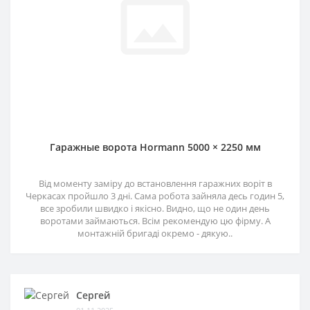
Гаражные ворота Hormann 5000 × 2250 мм
Від моменту заміру до встановлення гаражних воріт в
Черкасах пройшло 3 дні. Сама робота зайняла десь годин 5,
все зробили швидко і якісно. Видно, що не один день
воротами займаються. Всім рекомендую цю фірму. А
монтажній бригаді окремо - дякую..
Сергей