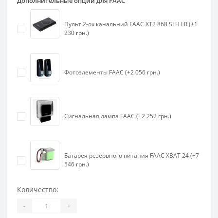
Дополнительные опции для FAAC
Пульт 2-ох канальний FAAC XT2 868 SLH LR (+1
230 грн.)
Фотоэлементы FAAC (+2 056 грн.)
Сигнальная лампа FAAC (+2 252 грн.)
Батарея резервного питания FAAC XBAT 24 (+7
546 грн.)
Количество:
-
+