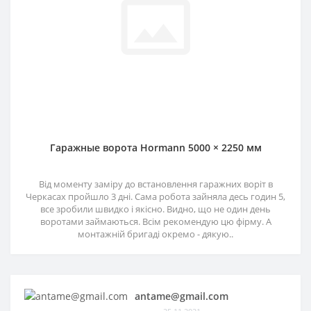
Гаражные ворота Hormann 5000 × 2250 мм
Від моменту заміру до встановлення гаражних воріт в
Черкасах пройшло 3 дні. Сама робота зайняла десь годин 5,
все зробили швидко і якісно. Видно, що не один день
воротами займаються. Всім рекомендую цю фірму. А
монтажній бригаді окремо - дякую..
antame@gmail.com