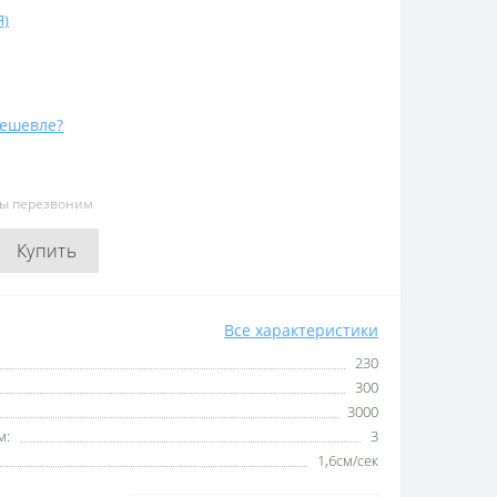
Я)
ешевле?
мы перезвоним
Купить
Все характеристики
230
300
3000
м:
3
1,6см/сек