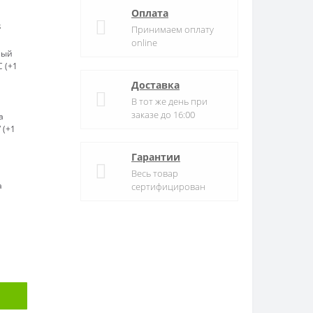
Оплата
s
Принимаем оплату
online
ный
C (+1
Доставка
В тот же день при
заказе до 16:00
а
 (+1
Гарантии
Весь товар
а
сертифицирован