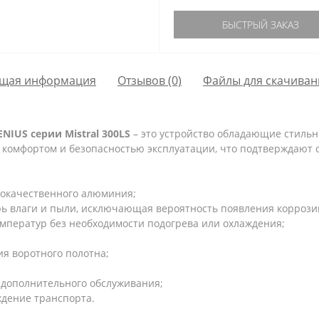
БЫСТРЫЙ ЗАКАЗ
щая информация
Отзывов (0)
Файлы для скачиван
IUS серии Mistral 300LS
– это устройство обладающие стиль
я комфортом и безопасностью эксплуатации, что подтверждают
кокачественного алюминия;
рь влаги и пыли, исключающая вероятность появления коррози
мператур без необходимости подогрева или охлаждения;
я воротного полотна;
и дополнительного обслуживания;
дение транспорта.