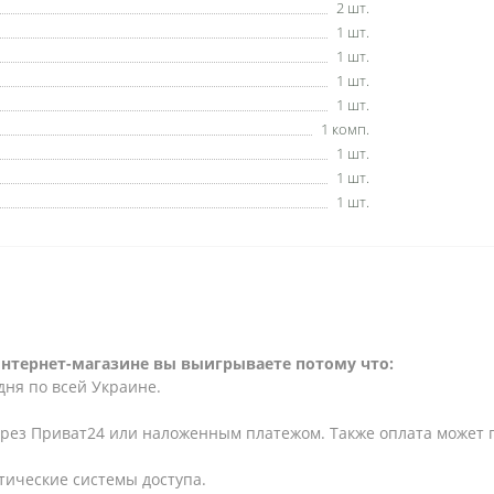
2 шт.
1 шт.
1 шт.
1 шт.
1 шт.
1 комп.
1 шт.
1 шт.
1 шт.
интернет-магазине вы выигрываете потому что:
дня по всей Украине.
ерез Приват24 или наложенным платежом. Также оплата может
тические системы доступа.