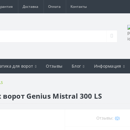
арантия
Доставка
Оплата
Контакты
атика для ворот
Отзывы
Блог
Информация
LS
орот Genius Mistral 300 LS
Отзывы:
(0)