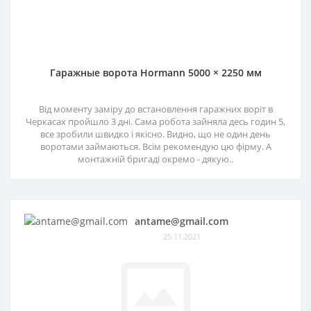
Гаражные ворота Hormann 5000 × 2250 мм
Від моменту заміру до встановлення гаражних воріт в
Черкасах пройшло 3 дні. Сама робота зайняла десь годин 5,
все зробили швидко і якісно. Видно, що не один день
воротами займаються. Всім рекомендую цю фірму. А
монтажній бригаді окремо - дякую..
antame@gmail.com
25.11.2021