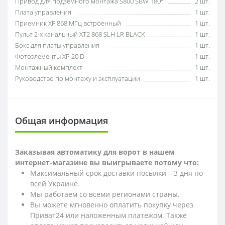
Привод для подземного монтажа S800 SBW 180°
2 шт.
Плата управления
1 шт.
Приемник XF 868 МГц встроенный
1 шт.
Пульт 2-х канальный XT2 868 SLH LR BLACK
1 шт.
Бокс для платы управления
1 шт.
Фотоэлементы XP 20 D
1 шт.
Монтажный комплект
1 шт.
Руководство по монтажу и эксплуатации
1 шт.
Общая информация
Заказывая автоматику для ворот в нашем
интернет-магазине вы выигрываете потому что:
Максимальный срок доставки посылки – 3 дня по
всей Украине.
Мы работаем со всеми регионами страны.
Вы можете мгновенно оплатить покупку через
Приват24 или наложенным платежом. Также