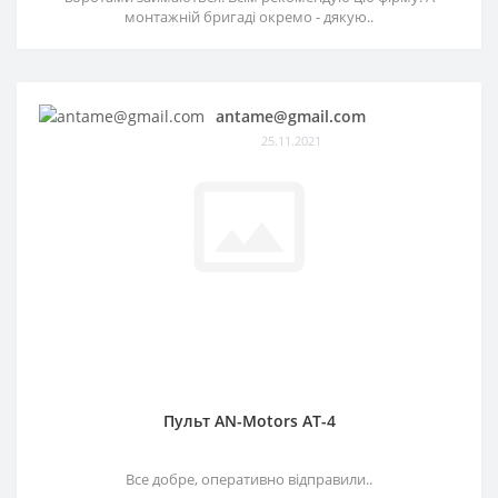
монтажній бригаді окремо - дякую..
antame@gmail.com
25.11.2021
Пульт AN-Motors AT-4
Все добре, оперативно відправили..