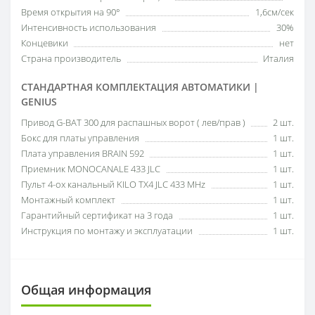
Время открытия на 90°
1,6см/сек
Интенсивность использования
30%
Концевики
нет
Страна производитель
Италия
СТАНДАРТНАЯ КОМПЛЕКТАЦИЯ АВТОМАТИКИ |
GENIUS
Привод G-BAT 300 для распашных ворот ( лев/прав )
2 шт.
Бокс для платы управления
1 шт.
Плата управления BRAIN 592
1 шт.
Приемник MONOCANALE 433 JLC
1 шт.
Пульт 4-ох канальный KILO TX4 JLC 433 MHz
1 шт.
Монтажный комплект
1 шт.
Гарантийный сертификат на 3 года
1 шт.
Инструкция по монтажу и эксплуатации
1 шт.
Общая информация