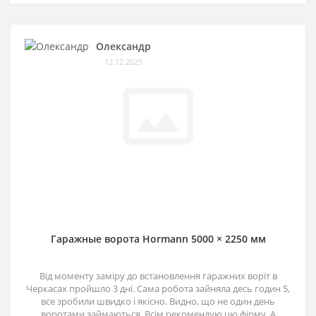
Олександр
12.12.2025
Гаражные ворота Hormann 5000 × 2250 мм
Від моменту заміру до встановлення гаражних воріт в
Черкасах пройшло 3 дні. Сама робота зайняла десь годин 5,
все зробили швидко і якісно. Видно, що не один день
воротами займаються. Всім рекомендую цю фірму. А