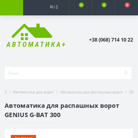
0
0
0
RU
+38 (068) 714 10 22
Автоматика для ворот
Автоматика для распашных ворот
GEN
Автоматика для распашных ворот
GENIUS G-BAT 300
Хит продаж