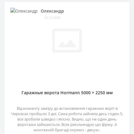
Олександр
12.12.2025
Гаражные ворота Hormann 5000 × 2250 мм
Від моменту заміру до встановлення гаражних воріт в
Черкасах пройшло 3 дні. Сама робота зайняла десь годин 5,
все зробили швидко і якісно. Видно, що не один день
воротами займаються. Всім рекомендую цю фірму. А
монтажній бригаді окремо - дякую..