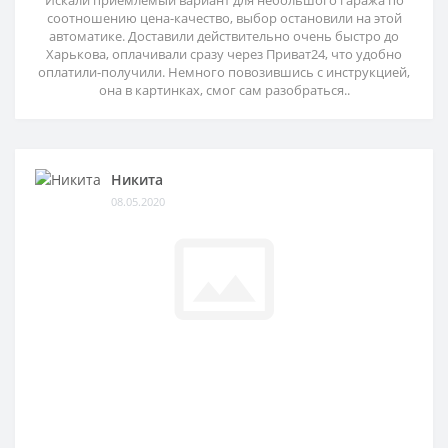
Искали приемлемый вариант для небольшого гаража по
соотношению цена-качество, выбор остановили на этой
автоматике. Доставили действительно очень быстро до
Харькова, оплачивали сразу через Приват24, что удобно
оплатили-получили. Немного повозившись с инструкцией,
она в картинках, смог сам разобраться..
Никита
08.05.2020