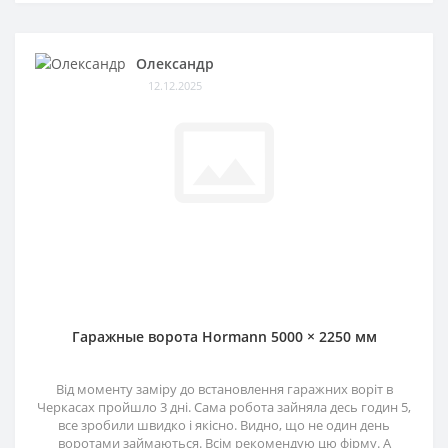
Олександр
12.12.2025
Гаражные ворота Hormann 5000 × 2250 мм
Від моменту заміру до встановлення гаражних воріт в
Черкасах пройшло 3 дні. Сама робота зайняла десь годин 5,
все зробили швидко і якісно. Видно, що не один день
воротами займаються. Всім рекомендую цю фірму. А