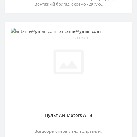
монтажній бригаді окремо - дякую..
antame@gmail.com
25.11.2021
Пульт AN-Motors AT-4
Все добре, оперативно відправили..