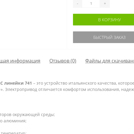
-
+
В КОРЗИНУ
БЫСТРЫЙ ЗАКАЗ
щая информация
Отзывов (0)
Файлы для скачиван
C линейки 741
– это устройство итальянского качества, которо
. Электропривод отличается комфортом использования, надеж
кторов окружающей среды;
го алюминия;
 температур;