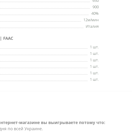
650
900
40%
12м/мин
Италия
| FAAC
1 шт.
1 шт.
1 шт.
1 шт.
1 шт.
1 шт.
интернет-магазине вы выигрываете потому что:
дня по всей Украине.