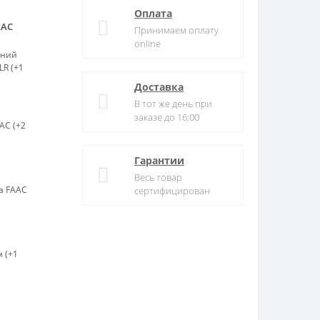
Оплата
AAC
Принимаем оплату
online
ьний
LR (+1
Доставка
В тот же день при
заказе до 16:00
AC (+2
Гарантии
Весь товар
а FAAC
сертифицирован
 (+1