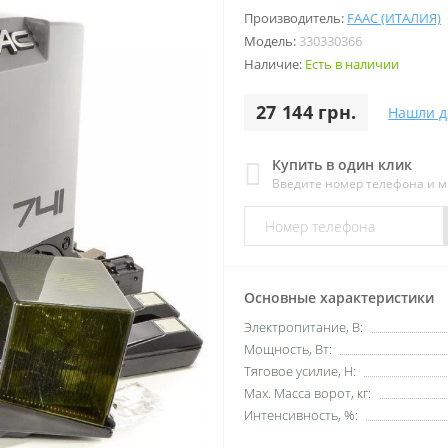
Производитель:
FAAC (ИТАЛИЯ)
Модель:
330330366
Наличие:
Есть в наличии
27 144 грн.
Нашли д
Купить в один клик
Введите номер телефона и 
Основные характеристики
Электропитание, В:
Мощность, Вт:
Тяговое усилие, Н:
Мах. Масса ворот, кг:
Интенсивность, %: