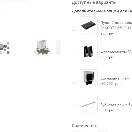
Доступные варианты
Дополнительные опции для F
Пульт 2-ох канал
FAAC XT2 868 SLH 
230 грн.)
›
Фотоэлементы FA
056 грн.)
Сигнальная ламп
(+2 252 грн.)
Зубчатая рейка 5м
381 грн.)
Количество: