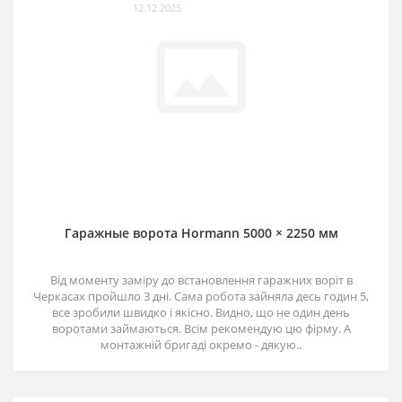
12.12.2025
Гаражные ворота Hormann 5000 × 2250 мм
Від моменту заміру до встановлення гаражних воріт в
Черкасах пройшло 3 дні. Сама робота зайняла десь годин 5,
все зробили швидко і якісно. Видно, що не один день
воротами займаються. Всім рекомендую цю фірму. А
монтажній бригаді окремо - дякую..