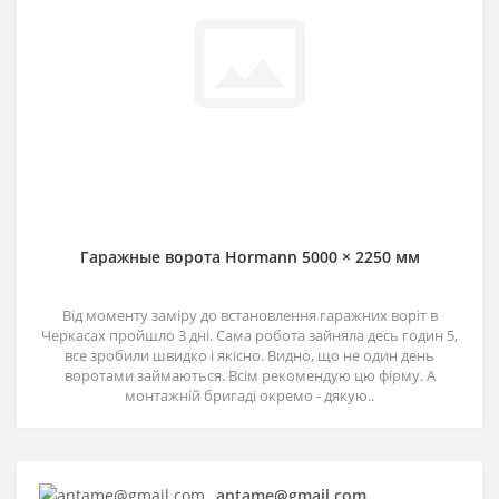
Гаражные ворота Hormann 5000 × 2250 мм
Від моменту заміру до встановлення гаражних воріт в
Черкасах пройшло 3 дні. Сама робота зайняла десь годин 5,
все зробили швидко і якісно. Видно, що не один день
воротами займаються. Всім рекомендую цю фірму. А
монтажній бригаді окремо - дякую..
antame@gmail.com