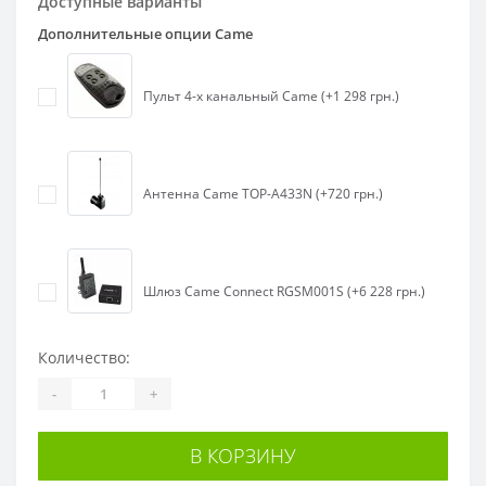
Доступные варианты
Дополнительные опции Came
Пульт 4-х канальный Came (+1 298 грн.)
Антенна Came TOP-A433N (+720 грн.)
Шлюз Came Connect RGSM001S (+6 228 грн.)
Количество:
-
+
В КОРЗИНУ